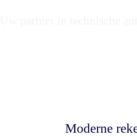
Uw partner in technische au
Rekenprogramma
rekensoftware 
Moderne reke